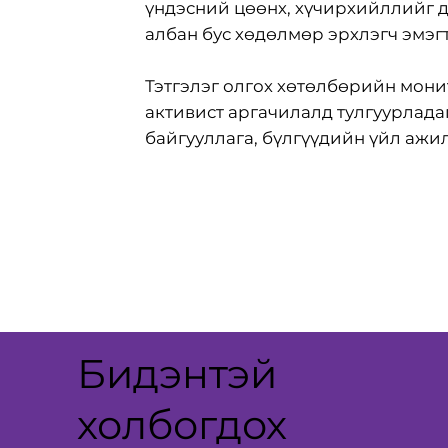
үндэсний цөөнх, хүчирхийллийг д
албан бус хөдөлмөр эрхлэгч эмэг
Тэтгэлэг олгох хөтөлбөрийн мони
активист аргачилалд тулгуурлада
байгууллага, бүлгүүдийн үйл ажи
Бидэнтэй
холбогдох