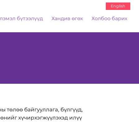
English
лэмэл бүтээлүүд
Хандив өгөх
Холбоо барих
ы төлөө байгууллага, бүлгүүд,
өөнийг хүчирхэгжүүлэхэд илүү