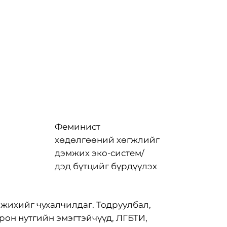
Феминист
хөдөлгөөний хөгжлийг
дэмжих эко-систем/
дэд бүтцийг бүрдүүлэх
мжихийг чухалчилдаг. Тодруулбал,
рон нутгийн эмэгтэйчүүд, ЛГБТИ,