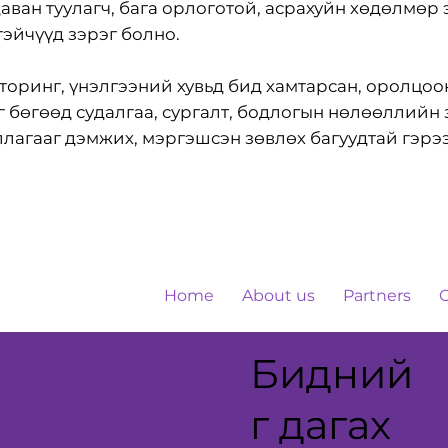
аван туулагч, бага орлоготой, асрахуйн хөдөлмөр
тэйчүүд зэрэг болно.
торинг, үнэлгээний хувьд бид хамтарсан, оролцо
г бөгөөд судалгаа, сургалт, бодлогын нөлөөллийн 
ллагааг дэмжих, мэргэшсэн зөвлөх багуудтай гэрээ
Home
About us
Partners
Бидний
г дагах