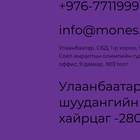
+976-7711999
info@mones
Улаанбаатар, СБД, 1-р хороо, 
Соёл амралтын олимпийн гу
оффис, 9 давхар, 903 тоот
Улаанбаатар
шуудангийн
хайрцаг -28