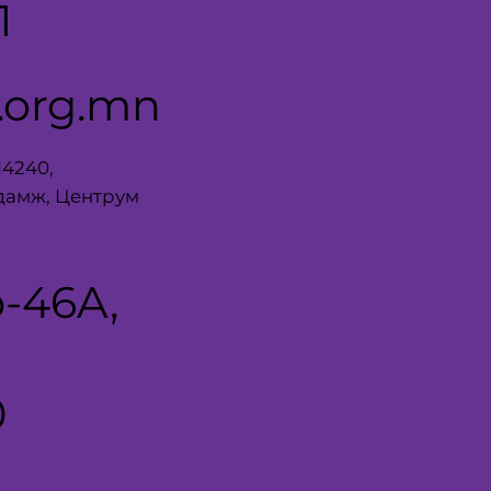
1
.org.mn
14240,
дамж, Центрум
-46A,
0