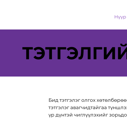
Нүүр
ТЭТГЭЛГИ
Бид тэтгэлэг олгох хөтөлбөрөө
тэтгэлэг авагчидтайгаа түншл
үр дүнтэй чиглүүлэхийг зорьдо