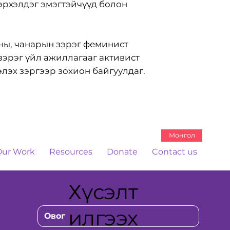
 эрхэлдэг эмэгтэйчүүд болон
оны, чанарын зэрэг феминист
зэрэг үйл ажиллагааг активист
лэх зэргээр зохион байгуулдаг.
Монгол
Our Work
Resources
Donate
Contact us
Хүсэлт
илгээх