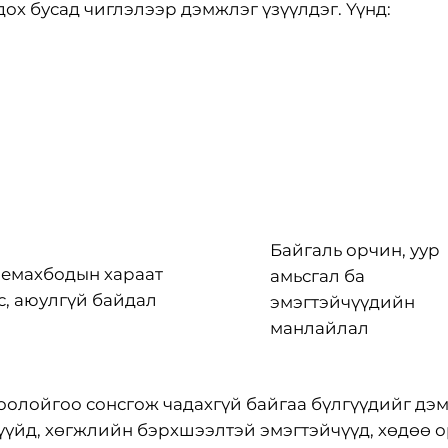
ох бусад чиглэлээр дэмжлэг үзүүлдэг. Үүнд:
Байгаль орчин, уур
емахбодын хараат
амьсгал ба
с, аюулгүй байдал
эмэгтэйчүүдийн
манлайлал
хоолойгоо сонсгож чадахгүй байгаа бүлгүүдийг дэ
чүүйд, хөгжлийн бэрхшээлтэй эмэгтэйчүүд, хөдөө о