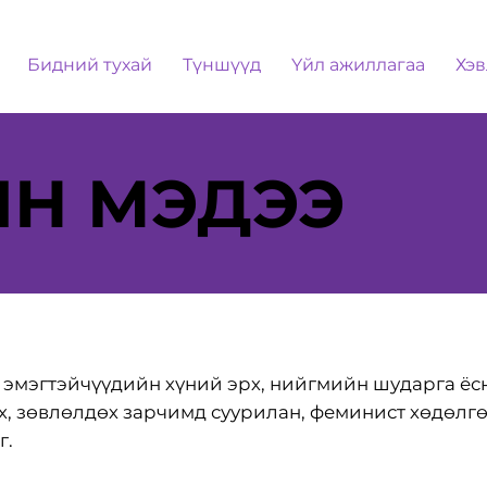
Бидний тухай
Түншүүд
Үйл ажиллагаа
Хэв
ЙН МЭДЭЭ
 эмэгтэйчүүдийн хүний эрх, нийгмийн шударга ёсн
эх, зөвлөлдөх зарчимд суурилан, феминист хөдөлг
г.