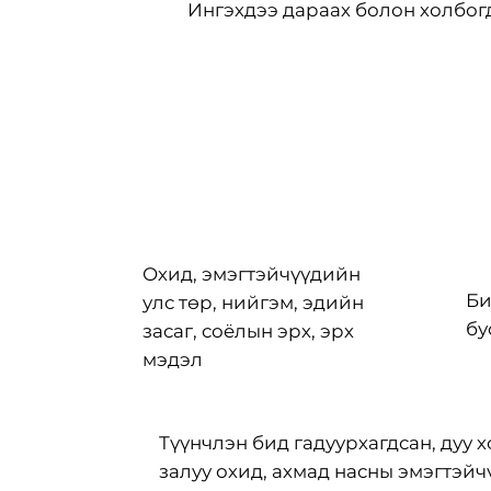
Ингэхдээ дараах болон холбогд
Охид, эмэгтэйчүүдийн
Би
улс төр, нийгэм, эдийн
бу
засаг, соёлын эрх, эрх
мэдэл
Түүнчлэн бид гадуурхагдсан, дуу 
залуу охид, ахмад насны эмэгтэй